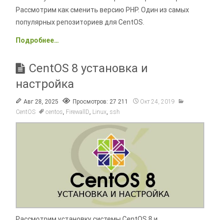
Рассмотрим как сменить версию PHP. Один из самых
популярных репозиториев для CentOS.
Подробнее…
CentOS 8 установка и
настройка
Авг 28, 2025
Просмотров: 27 211
Окт 24, 2019
CentOS
centos
,
FirewallD
,
Linux
,
ssh
Рассмотрим установку системы CentOS 8 и