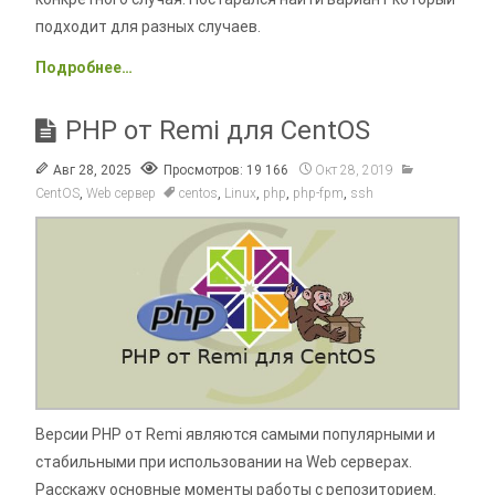
подходит для разных случаев.
Подробнее…
PHP от Remi для CentOS
Авг 28, 2025
Просмотров: 19 166
Окт 28, 2019
CentOS
,
Web сервер
centos
,
Linux
,
php
,
php-fpm
,
ssh
Версии PHP от Remi являются самыми популярными и
стабильными при использовании на Web серверах.
Расскажу основные моменты работы с репозиторием.