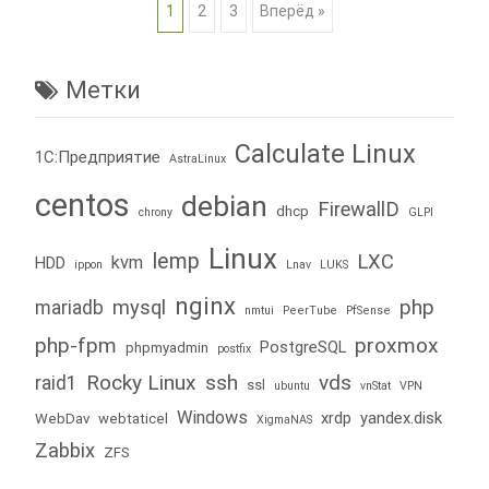
Posts
1
2
3
Вперёд »
navigation
Метки
Calculate Linux
1С:Предприятие
AstraLinux
centos
debian
FirewallD
dhcp
chrony
GLPI
Linux
lemp
LXC
kvm
HDD
ippon
Lnav
LUKS
nginx
php
mysql
mariadb
nmtui
PeerTube
PfSense
php-fpm
proxmox
PostgreSQL
phpmyadmin
postfix
Rocky Linux
ssh
vds
raid1
ssl
ubuntu
vnStat
VPN
Windows
xrdp
yandex.disk
WebDav
webtaticel
XigmaNAS
Zabbix
ZFS