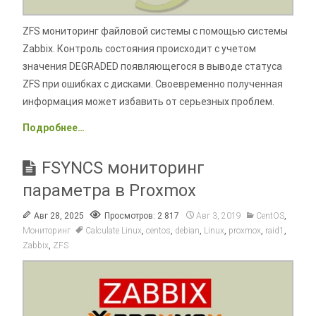
ZFS мониторинг файловой системы с помощью системы
Zabbix. Контроль состояния происходит с учетом
значения DEGRADED появляющегося в выводе статуса
ZFS при ошибках с дисками. Своевременно полученная
информация может избавить от серьезных проблем.
Подробнее…
FSYNCS мониторинг
параметра в Proxmox
Авг 28, 2025
Просмотров: 2 817
Авг 3, 2019
CentOS
,
Мониторинг
Calculate Linux
,
centos
,
debian
,
Linux
,
proxmox
,
raid1
,
Zabbix
,
ZFS