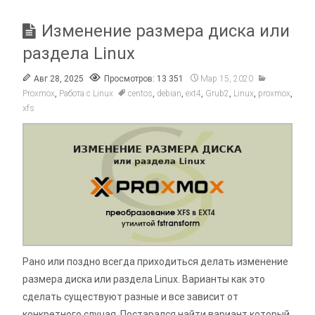
Изменение размера диска или
раздела Linux
Авг 28, 2025
Просмотров: 13 351
Мар 15, 2020
Proxmox
,
Работа c Linux
centos
,
debian
,
ext4
,
Grub2
,
Linux
,
proxmox
,
xfs
Рано или поздно всегда приходиться делать изменение
размера диска или раздела Linux. Варианты как это
сделать существуют разные и все зависит от
конкретного случая. Постарался найти вариант который