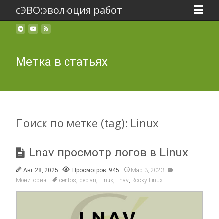
сЭВО:эволюция работ
Метка в статьях
Поиск по метке (tag): Linux
Lnav просмотр логов в Linux
Авг 28, 2025
Просмотров: 945
Мар 3, 2023
Мониторинг
centos
,
debian
,
Linux
,
Lnav
,
Rocky Linux