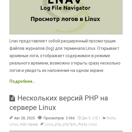
Lnav представляет собой расширенный просмотрщик
файлов журналов (log) для терминала Linux. Открывает
архивные логи, отображает содержимое в режиме
реального времени, возможно открыть сразу несколько
логов и увидеть их наложение на одном экране.
Подробнее…
Нескольких версий PHP на
сервере Linux
Авг 28, 2025
Просмотров: 3 066
Дек 9, 2021
Rocky
Linux
,
Web сервер
Linux
,
php
,
php-fpm
,
Rocky Linux